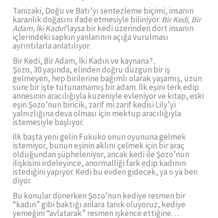
Tanizaki, Doğu ve Batı’yı sentezleme biçimi, insanın
karanlık doğasını ifade etmesiyle biliniyor.
Bir Kedi, Bir
Adam, İki Kadın
‘laysa bir kedi üzerinden dört insanın
içlerindeki sapkın yanlarının açığa vurulması
ayrıntılarla anlatılıyor.
Bir Kedi, Bir Adam, İki Kadın ve kaynana?..
Şozo, 30 yaşında, elinden doğru düzgün bir iş
gelmeyen, hep birilerine bağımlı olarak yaşamış, uzun
süre bir işte tutunamamış bir adam. İlk eşini terk edip
annesinin aracılığıyla kuzeniyle evleniyor ve kitap, eski
eşin Şozo’nun biricik, zarif mi zarif kedisi Lily’yi
yalnızlığına deva olması için mektup aracılığıyla
istemesiyle başlıyor.
İlk başta yeni gelin Fukuko onun oyununa gelmek
istemiyor, bunun eşinin aklını çelmek için bir araç
olduğundan şüpheleniyor, ancak kedi ile Şozo’nun
ilişkisini irdeleyince, anormalliği fark edip kadının
istediğini yapıyor. Kedi bu evden gidecek, ya o ya ben
diyor.
Bu konular dönerken Şozo’nun kediye resmen bir
“kadın” gibi baktığı anlara tanık oluyoruz, kediye
yemeğini “avlatarak” resmen işkence ettiğine…