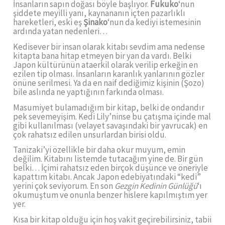
İnsanların sapın doğası böyle başlıyor.
Fukuko
‘nun
şiddete meyilli yanı, kaynananın içten pazarlıklı
hareketleri, eski eş
Şinako
‘nun da kediyi istemesinin
ardında yatan nedenleri…
Kedisever bir insan olarak kitabı sevdim ama nedense
kitapta bana hitap etmeyen bir yan da vardı. Belki
Japon kültürünün ataerkil olarak verilip erkeğin en
ezilen tip olması. İnsanların karanlık yanlarının gözler
önüne serilmesi. Ya da en naif dediğimiz kişinin (Şozo)
bile aslında ne yaptığının farkında olması.
Masumiyet bulamadığım bir kitap, belki de ondandır
pek sevemeyişim. Kedi Lily’ninse bu çatışma içinde mal
gibi kullanılması (velayet savaşındaki bir yavrucak) en
çok rahatsız edilen unsurlardan birisi oldu.
Tanizaki’yi özellikle bir daha okur muyum, emin
değilim. Kitabını listemde tutacağım yine de. Bir gün
belki… İçimi rahatsız eden birçok düşünce ve öneriyle
kapattım kitabı. Ancak Japon edebiyatındaki “kedi”
yerini çok seviyorum. En son
Gezgin Kedinin Günlüğü
‘ı
okumuştum ve onunla benzer hislere kapılmıştım yer
yer.
Kısa bir kitap olduğu için hoş vakit geçirebilirsiniz, tabii