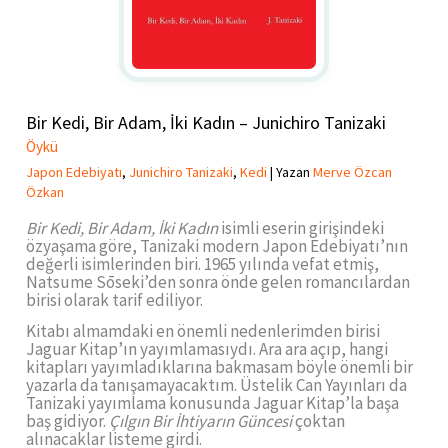
Bir Kedi, Bir Adam, İki Kadın – Junichiro Tanizaki
Öykü
Japon Edebiyatı
,
Junichiro Tanizaki
,
Kedi
| Yazan
Merve Özcan
Özkan
Bir Kedi, Bir Adam, İki Kadın
isimli eserin girişindeki
özyaşama göre, Tanizaki modern Japon Edebiyatı’nın
değerli isimlerinden biri. 1965 yılında vefat etmiş,
Natsume Sōseki’den sonra önde gelen romancılardan
birisi olarak tarif ediliyor.
Kitabı almamdaki en önemli nedenlerimden birisi
Jaguar Kitap’ın yayımlamasıydı. Ara ara açıp, hangi
kitapları yayımladıklarına bakmasam böyle önemli bir
yazarla da tanışamayacaktım. Üstelik Can Yayınları da
Tanizaki yayımlama konusunda Jaguar Kitap’la başa
baş gidiyor.
Çılgın Bir İhtiyarın Güncesi
çoktan
alınacaklar listeme girdi.