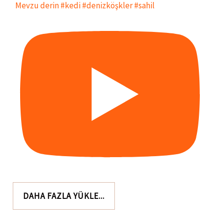
Mevzu derin #kedi #denizköşkler #sahil
DAHA FAZLA YÜKLE...