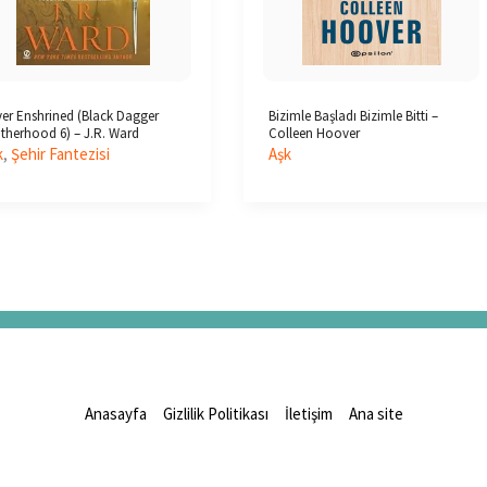
er Enshrined (Black Dagger
Bizimle Başladı Bizimle Bitti –
therhood 6) – J.R. Ward
Colleen Hoover
k
,
Şehir Fantezisi
Aşk
Anasayfa
Gizlilik Politikası
İletişim
Ana site