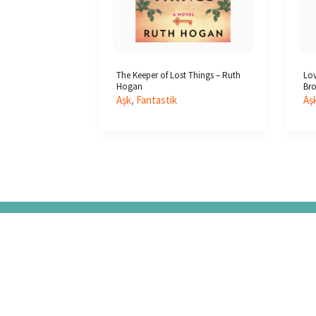
The Keeper of Lost Things – Ruth
Lov
Hogan
Bro
Aşk
,
Fantastik
Aş