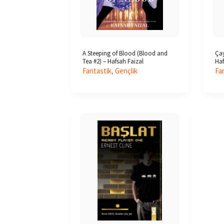
A Steeping of Blood (Blood and
Çay
Tea #2) – Hafsah Faizal
Haf
Fantastik
,
Gençlik
Fa