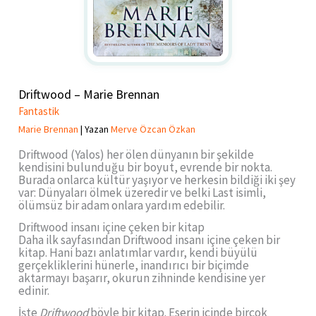
Driftwood – Marie Brennan
Fantastik
Marie Brennan
| Yazan
Merve Özcan Özkan
Driftwood (Yalos) her ölen dünyanın bir şekilde
kendisini bulunduğu bir boyut, evrende bir nokta.
Burada onlarca kültür yaşıyor ve herkesin bildiği iki şey
var: Dünyaları ölmek üzeredir ve belki Last isimli,
ölümsüz bir adam onlara yardım edebilir.
Driftwood insanı içine çeken bir kitap
Daha ilk sayfasından Driftwood insanı içine çeken bir
kitap. Hani bazı anlatımlar vardır, kendi büyülü
gerçekliklerini hünerle, inandırıcı bir biçimde
aktarmayı başarır, okurun zihninde kendisine yer
edinir.
İşte
Driftwood
böyle bir kitap. Eserin içinde birçok