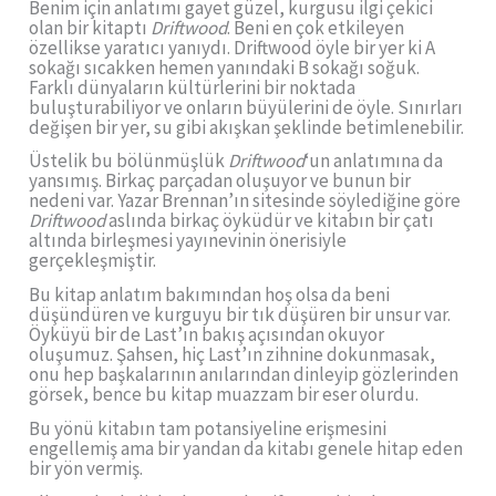
Benim için anlatımı gayet güzel, kurgusu ilgi çekici
olan bir kitaptı
Driftwood
. Beni en çok etkileyen
özellikse yaratıcı yanıydı. Driftwood öyle bir yer ki A
sokağı sıcakken hemen yanındaki B sokağı soğuk.
Farklı dünyaların kültürlerini bir noktada
buluşturabiliyor ve onların büyülerini de öyle. Sınırları
değişen bir yer, su gibi akışkan şeklinde betimlenebilir.
Üstelik bu bölünmüşlük
Driftwood
‘un anlatımına da
yansımış. Birkaç parçadan oluşuyor ve bunun bir
nedeni var. Yazar Brennan’ın sitesinde söylediğine göre
Driftwood
aslında birkaç öyküdür ve kitabın bir çatı
altında birleşmesi yayınevinin önerisiyle
gerçekleşmiştir.
Bu kitap anlatım bakımından hoş olsa da beni
düşündüren ve kurguyu bir tık düşüren bir unsur var.
Öyküyü bir de Last’ın bakış açısından okuyor
oluşumuz. Şahsen, hiç Last’ın zihnine dokunmasak,
onu hep başkalarının anılarından dinleyip gözlerinden
görsek, bence bu kitap muazzam bir eser olurdu.
Bu yönü kitabın tam potansiyeline erişmesini
engellemiş ama bir yandan da kitabı genele hitap eden
bir yön vermiş.