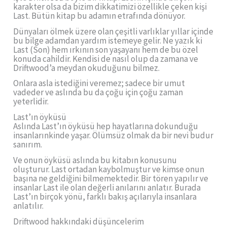
karakter olsa da bizim dikkatimizi özellikle çeken kişi
Last. Bütün kitap bu adamın etrafında dönüyor.
Dünyaları ölmek üzere olan çeşitli varlıklar yıllar içinde
bu bilge adamdan yardım istemeye gelir. Ne yazık ki
Last (Son) hem ırkının son yaşayanı hem de bu özel
konuda cahildir. Kendisi de nasıl olup da zamana ve
Driftwood’a meydan okuduğunu bilmez.
Onlara asla istediğini veremez; sadece bir umut
vadeder ve aslında bu da çoğu için çoğu zaman
yeterlidir.
Last’ın öyküsü
Aslında Last’ın öyküsü hep hayatlarına dokunduğu
insanlarınkinde yaşar. Ölümsüz olmak da bir nevi budur
sanırım.
Ve onun öyküsü aslında bu kitabın konusunu
oluşturur. Last ortadan kaybolmuştur ve kimse onun
başına ne geldiğini bilmemektedir. Bir tören yapılır ve
insanlar Last ile olan değerli anılarını anlatır. Burada
Last’ın birçok yönü, farklı bakış açılarıyla insanlara
anlatılır.
Driftwood hakkındaki düşüncelerim