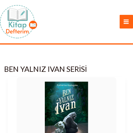
İçeriğe
atla
BEN YALNIZ IVAN SERISI