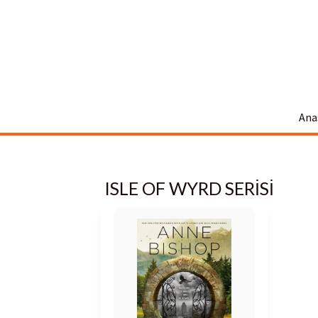
İçeriğe
atla
Ana
ISLE OF WYRD SERISI