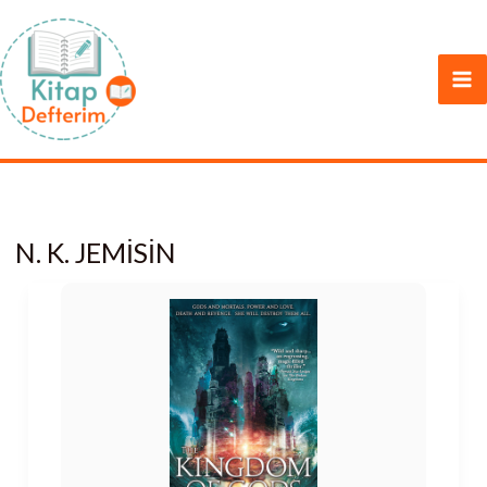
İçeriğe
atla
N. K. JEMISIN