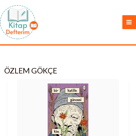
İçeriğe
atla
ÖZLEM GÖKÇE