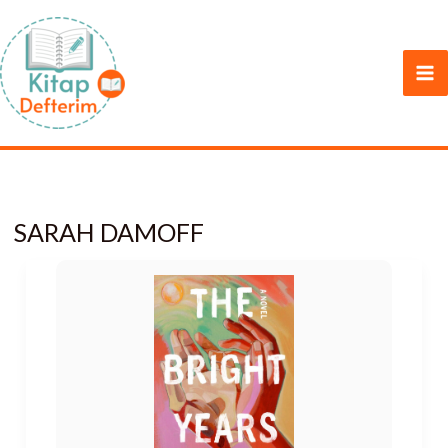
İçeriğe
atla
SARAH DAMOFF