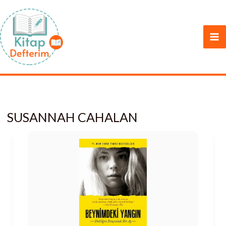
İçeriğe
atla
SUSANNAH CAHALAN