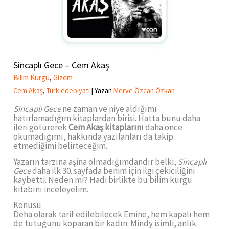
Sincaplı Gece – Cem Akaş
Bilim Kurgu
,
Gizem
Cem Akaş
,
Türk edebiyatı
| Yazan
Merve Özcan Özkan
Sincaplı Gece
ne zaman ve niye aldığımı
hatırlamadığım kitaplardan birisi. Hatta bunu daha
ileri götürerek
Cem Akaş kitaplarını
daha önce
okumadığımı, hakkında yazılanları da takip
etmediğimi belirteceğim.
Yazarın tarzına aşina olmadığımdandır belki,
Sincaplı
Gece
daha ilk 30. sayfada benim için ilgi çekiciliğini
kaybetti. Neden mi? Hadi birlikte bu bilim kurgu
kitabını inceleyelim.
Konusu
Deha olarak tarif edilebilecek Emine, hem kapalı hem
de tutuğunu koparan bir kadın. Mindy isimli, anlık