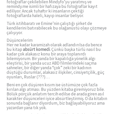
fotoğraflar çekilebilen Mindyfo’yu yaratmış ve
remindy.me isimli bir hafızaya bu fotoğraflar kayıt
ediliyor. Ancak tuhaftır ki insanların çektiği
fotoğraflarda haleli, kayıp insanlar beliyor.
Türk istihbaratı ve Emine’nin çalıştığı şirket de
kendilerini batırabilecek bu olağanüstü olayı çözmeye
çalışıyor.
Düşüncelerim
Her ne kadar karamizah olarak adlandırılsa da bence
bu kitap
absürt komedi
. Çünkü başka türlü nasıl bu
kadar çok alakasız konu bir araya toplanırdı
bilemiyorum. Bir yanda bir kapalılığa yönelik algı
eleştirisi, bir yanda ucuz ABD filmlerindeki saçma
sahneler, bir diğer yanda “çok” zeki bir kadının
düştüğü durumlar, alakasız ilişkiler, cinsiyetçilik, güç
oyunları, Ruslar (???)…
Beni en çok düşüren kısım ise üstümüze çok fazla
kırılan algı atması. Bu yüzden kitaba giremiyoruz bile.
Bölük pörçük anlatım tercih edilse de arada giren asıl
karakter düşünceleri iyice absürtleştirmiş. O da kitabın
sonunda bağlanır diyordum, biz bağlayabiliyoruz ama
yazardan yana tık yok.