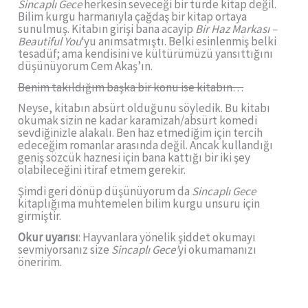
Sincaplı Gece
herkesin seveceği bir türde kitap değil.
Bilim kurgu harmanıyla çağdaş bir kitap ortaya
sunulmuş. Kitabın girişi bana acayip
Bir Haz Markası –
Beautiful You
‘yu anımsatmıştı. Belki esinlenmiş belki
tesadüf; ama kendisini ve kültürümüzü yansıttığını
düşünüyorum Cem Akaş’ın.
Benim takıldığım başka bir konu ise kitabın…
Neyse, kitabın absürt olduğunu söyledik. Bu kitabı
okumak sizin ne kadar karamizah/absürt komedi
sevdiğinizle alakalı. Ben haz etmediğim için tercih
edeceğim romanlar arasında değil. Ancak kullandığı
geniş sözcük haznesi için bana kattığı bir iki şey
olabileceğini itiraf etmem gerekir.
Şimdi geri dönüp düşünüyorum da
Sincaplı Gece
kitaplığıma muhtemelen bilim kurgu unsuru için
girmiştir.
Okur uyarısı
: Hayvanlara yönelik şiddet okumayı
sevmiyorsanız size
Sincaplı Gece’
yi okumamanızı
öneririm.