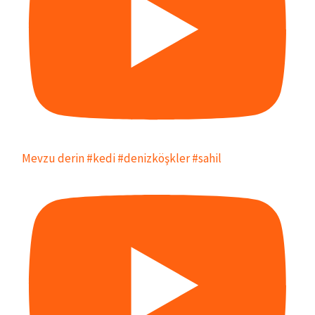
Mevzu derin #kedi #denizköşkler #sahil