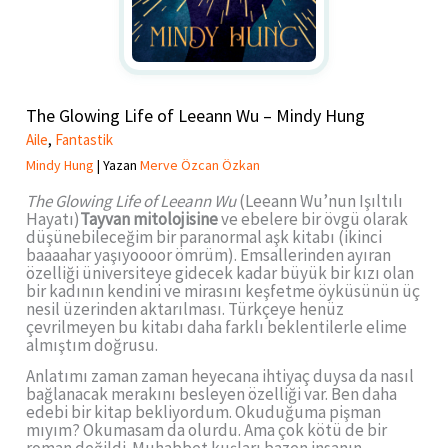
The Glowing Life of Leeann Wu – Mindy Hung
Aile
,
Fantastik
Mindy Hung
| Yazan
Merve Özcan Özkan
The Glowing Life of Leeann Wu
(Leeann Wu’nun Işıltılı
Hayatı)
Tayvan mitolojisine
ve ebelere bir övgü olarak
düşünebileceğim bir paranormal aşk kitabı (ikinci
baaaahar yaşıyoooor ömrüm). Emsallerinden ayıran
özelliği üniversiteye gidecek kadar büyük bir kızı olan
bir kadının kendini ve mirasını keşfetme öyküsünün üç
nesil üzerinden aktarılması. Türkçeye henüz
çevrilmeyen bu kitabı daha farklı beklentilerle elime
almıştım doğrusu.
Anlatımı zaman zaman heyecana ihtiyaç duysa da nasıl
bağlanacak merakını besleyen özelliği var. Ben daha
edebi bir kitap bekliyordum. Okuduğuma pişman
mıyım? Okumasam da olurdu. Ama çok kötü de bir
roman değildi. Muhabbet kuşları bazen insanın