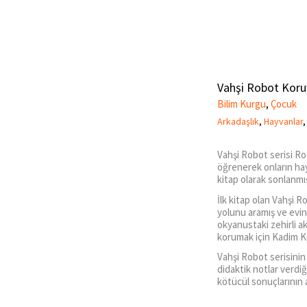
Vahşi Robot Koru
Bilim Kurgu
,
Çocuk
Arkadaşlık
,
Hayvanlar
Vahşi Robot serisi Roz
öğrenerek onların hay
kitap olarak sonlanmış 
İlk kitap olan Vahşi 
yolunu aramış ve evi
okyanustaki zehirli ak
korumak için Kadim Kö
Vahşi Robot serisinin 
didaktik notlar verd
kötücül sonuçlarının a