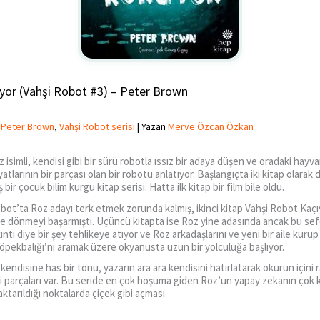
yor (Vahşi Robot #3) – Peter Brown
,
Peter Brown
,
Vahşi Robot serisi
| Yazan
Merve Özcan Özkan
 isimli, kendisi gibi bir sürü robotla ıssız bir adaya düşen ve oradaki hayvan
atlarının bir parçası olan bir robotu anlatıyor. Başlangıçta iki kitap olara
bir çocuk bilim kurgu kitap serisi. Hatta ilk kitap bir film bile oldu.
Robot’ta Roz adayı terk etmek zorunda kalmış, ikinci kitap Vahşi Robot Ka
ne dönmeyi başarmıştı. Üçüncü kitapta ise Roz yine adasında ancak bu sef
ıntı diye bir şey tehlikeye atıyor ve Roz arkadaşlarını ve yeni bir aile ku
pekbalığı’nı aramak üzere okyanusta uzun bir yolculuğa başlıyor.
kendisine has bir tonu, yazarın ara ara kendisini hatırlatarak okurun içini 
iği parçaları var. Bu seride en çok hoşuma giden Roz’un yapay zekanın ço
ktarıldığı noktalarda çiçek gibi açması.