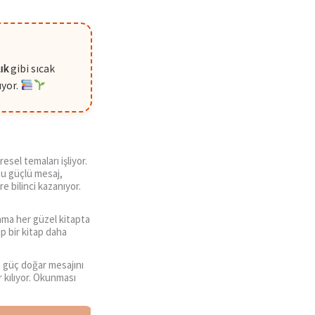
ık
gibi sıcak
ıyor.
esel temaları işliyor.
Bu güçlü mesaj,
e bilinci kazanıyor.
ma her güzel kitapta
 bir kitap daha
n güç doğar mesajını
r kılıyor. Okunması