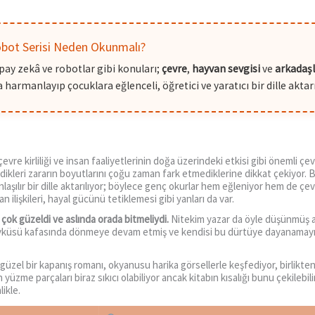
obot Serisi Neden Okunmalı?
ay zekâ ve robotlar gibi konuları;
çevre
,
hayvan sevgisi
ve
arkadaşl
 harmanlayıp çocuklara eğlenceli, öğretici ve yaratıcı bir dille aktar
re kirliliği ve insan faaliyetlerinin doğa üzerindeki etkisi gibi önemli çevr
dikleri zararın boyutlarını çoğu zaman fark etmediklerine dikkat çekiyor. 
aşılır bir dille aktarılıyor; böylece genç okurlar hem eğleniyor hem de çevr
n ilişkileri, hayal gücünü tetiklemesi gibi yanları da var.
ap çok güzeldi ve aslında orada bitmeliydi.
Nitekim yazar da öyle düşünmüş a
yküsü kafasında dönmeye devam etmiş ve kendisi bu dürtüye dayanamayıp
güzel bir kapanış romanı, okyanusu harika görsellerle keşfediyor, birlikte
yüzme parçaları biraz sıkıcı olabiliyor ancak kitabın kısalığı bunu çekilebili
likle.