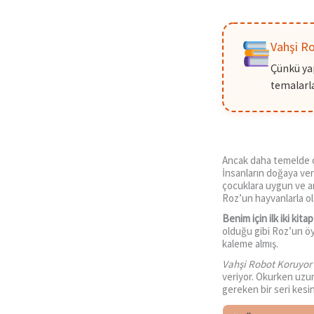
Vahşi R
Çünkü yap
temalarla
Ancak daha temelde çev
İnsanların doğaya ver
çocuklara uygun ve anl
Roz’un hayvanlarla ola
Benim için ilk iki kit
olduğu gibi Roz’un ö
kaleme almış.
Vahşi Robot Koruyor
veriyor. Okurken uzun 
gereken bir seri kesin