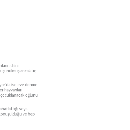
ların dilini
k düşünülmüş ancak üç
çıyor’da ise eve dönme
er hayvanları
rup çocuklanacak oğlunu
rahatlattığı veya
k konuşulduğu ve hep