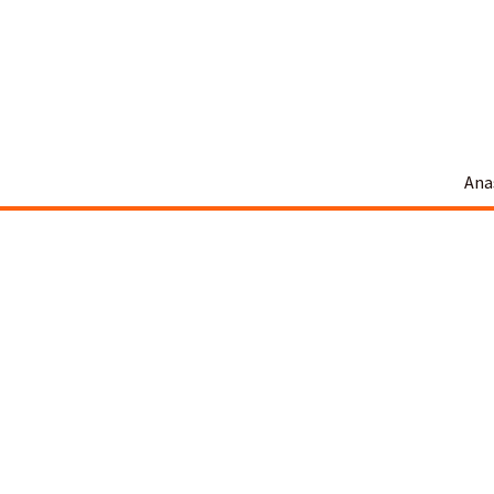
İçeriğe
atla
Ana