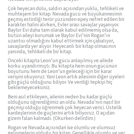
Çok heyecan dolu, saldırı açısından yüklü, tehlikeli ve
muhteşem bir kitap. Nevada gücü ve büyükannesinin
geçmiş estirdiği terör yüzünden epey nefret edilen bir
karakter halini alırken, Evler arası savaşlar yaşanıyor.
Baylor Evi daha tam olarak kabul edilmemiş olsa da,
bütün aileyi korumak ve Baylor Evi’nin Rogan’ın
uzantısı olmadığını kabul ettirmek için çabalıyor,
savaşlarda yer alıyor. Heyecanlı bir kitap olmasının
yanında, tehlikeli de bir kitap.
Önceki kitapta Leon’un gücü anlaşılmış ve ailede
korku uyandırmıştı. Bu kitapta hem onun gücünün
boyutunu hem de Leon’un geleceği için bir karar
verişini okuyoruz. Yani Leon artık ailesinin diğer üyeleri
gibi güçlü olduğunu biliyor. Ve verdiği tepkiyi hiç
beklemeyeceksiniz.
Beni asıl etkileyen, ailenin neden bu kadar güçlü
olduğunu öğrendiğimiz an oldu. Nevada’nın nasıl bir
geçmişi olduğu öğrenmek çok heyecan verici. Üstelik
kardeşlerinin de güçlerini artık biliyoruz. O açıdan
gizem falan kalmadı. (Okurken delirdim.)
Rogan ve Nevada açısından ise olumlu ve olumsuz
gelişmelerin olduğu bir kitap. Genellikle olumlu ve yer