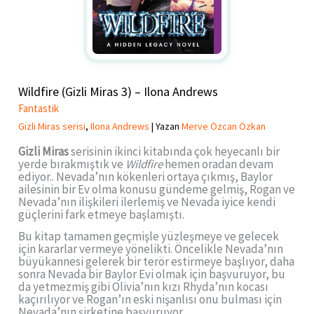
Wildfire (Gizli Miras 3) – Ilona Andrews
Fantastik
Gizli Miras serisi
,
Ilona Andrews
| Yazan
Merve Özcan Özkan
Gizli Miras
serisinin ikinci kitabında çok heyecanlı bir
yerde bırakmıştık ve
Wildfire
hemen oradan devam
ediyor.. Nevada’nın kökenleri ortaya çıkmış, Baylor
ailesinin bir Ev olma konusu gündeme gelmiş, Rogan ve
Nevada’nın ilişkileri ilerlemiş ve Nevada iyice kendi
güçlerini fark etmeye başlamıştı.
Bu kitap tamamen geçmişle yüzleşmeye ve gelecek
için kararlar vermeye yönelikti. Öncelikle Nevada’nın
büyükannesi gelerek bir terör estirmeye başlıyor, daha
sonra Nevada bir Baylor Evi olmak için başvuruyor, bu
da yetmezmiş gibi Olivia’nın kızı Rhyda’nın kocası
kaçırılıyor ve Rogan’ın eski nişanlısı onu bulması için
Nevada’nın şirketine başvuruyor.