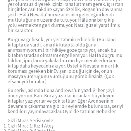
yer olumsuz diyerek içinizi rahatlatmam gerek. İç ısıtan
bir çiftler. Asıl takdire şayan özellik, Rogan’ın davranma
şekli. Hâlâ Nevada’nın ve ailesinin geleceğini kendi
mutluluğunun üzerinde tutuyor. Hâlâ ona bir çıkış
yolu vermekten geri durmuyor. Nasıl güzel yaratılmış
bir karakter.
Kurguya gelirsek, yer yer tahmin edilebilir (Bu ikinci
kitapta da vardı, ama ilk kitapta olduğunu
anımsamıyorum.) bir hikâye göze çarpıyor, ancak bu
kitabın sıradan olmasını engellemiyor. Hatta doğru mu
bildim, ipuçlarını yakaladım mı diye merak ederken
kitap daha heyecanlı akıyor. Üstelik Nevada’nın artık
koruması gereken bir Ev şanı olduğu için de, onun
masaya yumruğunu vurduğunu görebilirsiniz. (Çok
efsaneydi buralar.)
Bu seriyi, aslında Ilona Andrews’un yazdığı her şeyi
öneriyorum. Karı-Koca yazarlar insanları büyüleyen
kitaplar yazıyorlar ve çok tatlılar. Eğer Avon serinin
devamını çıkarmama gibi bir eylemde bulunursa, seriyi
kendileri yayımlayacaklar. Öyle de tatlılar. Bebekler.
Gizli Miras Serisi şöyle:
Gizli Miras 1: Kızıl Ateş